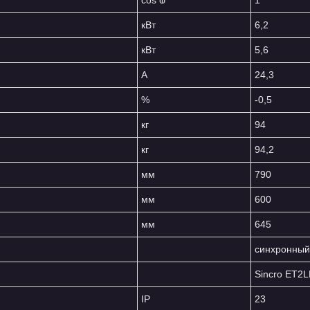
cos ⱷ
1
кВт
6,2
кВт
5,6
A
24,3
%
-0,5
кг
94
кг
94,2
мм
790
мм
600
мм
645
синхронный
Sincro ET2
IP
23