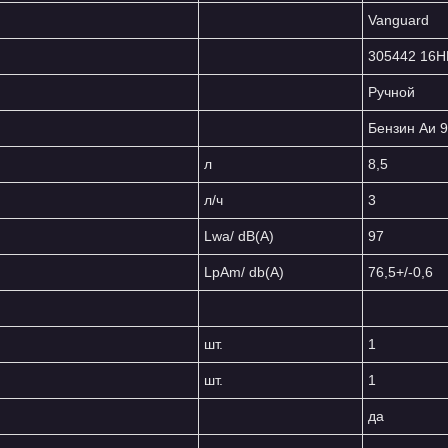
Vanguard
305442 16H
Ручной
Бензин Аи 9
л
8,5
л/ч
3
Lwa/ dB(A)
97
LpAm/ db(A)
76,5+/-0,6
шт.
1
шт.
1
да