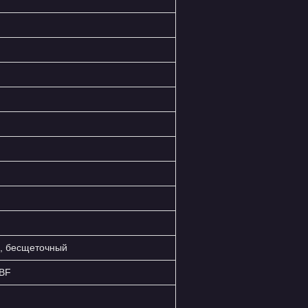
, бесщеточный
LBF